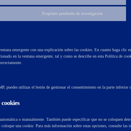
litespeed
to
service
Propósito pendiente de investigación
Consent
complianz
to
service
misceláneas
entana emergente con una explicación sobre las cookies. En cuanto haga clic e
cionado en la ventana emergente, tal y como se describe en esta Política de cook
correctamente.
P, puedes utilizar el botón de gestionar el consentimiento en la parte inferior 
e cookies
s automática o manualmente. También puede especificar que no se coloquen dete
 coloque una cookie. Para más información sobre estas opciones, consulte las i