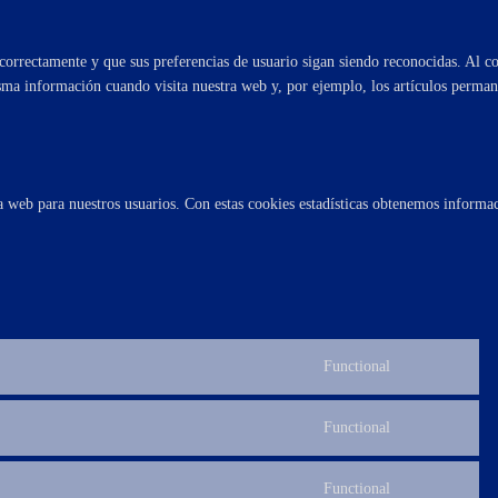
orrectamente y que sus preferencias de usuario sigan siendo reconocidas. Al colo
sma información cuando visita nuestra web y, por ejemplo, los artículos perman
 la web para nuestros usuarios. Con estas cookies estadísticas obtenemos inform
Functional
Consent
to
service
Functional
Consent
wordpress
to
service
Functional
Consent