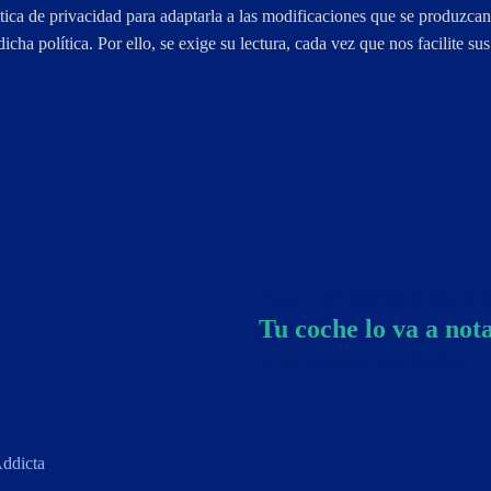
 de privacidad para adaptarla a las modificaciones que se produzcan 
cha política. Por ello, se exige su lectura, cada vez que nos facilite su
Aquí el lavado va a o
Tu coche lo va a nota
Y el resto también.
ddicta