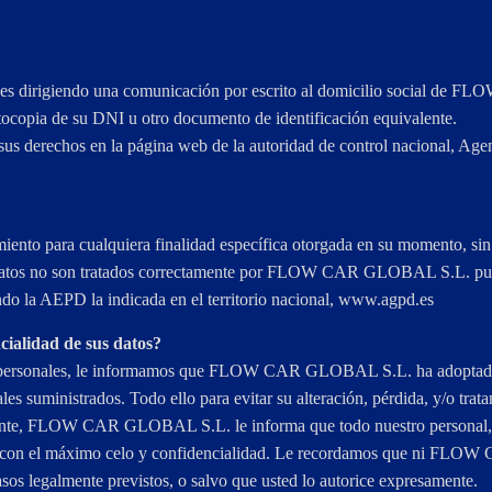
ales dirigiendo una comunicación por escrito al domicilio social de 
tocopia de su DNI u otro documento de identificación equivalente.
sus derechos en la página web de la autoridad de control nacional, Ag
imiento para cualquiera finalidad específica otorgada en su momento, sin 
us datos no son tratados correctamente por FLOW CAR GLOBAL S.L. pued
endo la AEPD la indicada en el territorio nacional, www.agpd.es
cialidad de sus datos?
os personales, le informamos que FLOW CAR GLOBAL S.L. ha adoptado t
ales suministrados. Todo ello para evitar su alteración, pérdida, y/o tra
lmente, FLOW CAR GLOBAL S.L. le informa que todo nuestro personal, cu
tos con el máximo celo y confidencialidad. Le recordamos que ni FLO
asos legalmente previstos, o salvo que usted lo autorice expresamente.